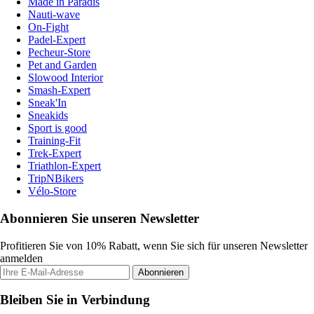
Made in Paradis
Nauti-wave
On-Fight
Padel-Expert
Pecheur-Store
Pet and Garden
Slowood Interior
Smash-Expert
Sneak'In
Sneakids
Sport is good
Training-Fit
Trek-Expert
Triathlon-Expert
TripNBikers
Vélo-Store
Abonnieren Sie unseren Newsletter
Profitieren Sie von 10% Rabatt, wenn Sie sich für unseren Newsletter
anmelden
Abonnieren
Bleiben Sie in Verbindung