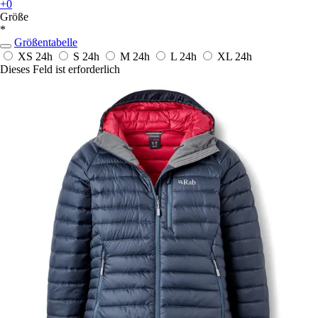
+0
Größe
*
Größentabelle
XS
24h
S
24h
M
24h
L
24h
XL
24h
Dieses Feld ist erforderlich