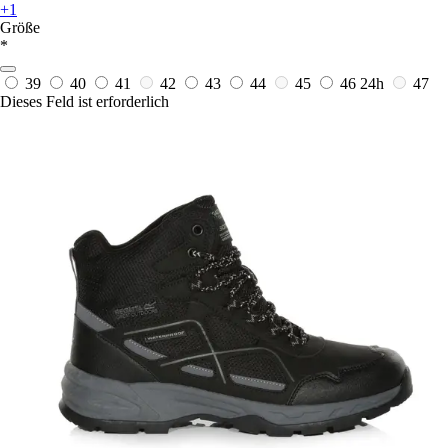
+1
Größe
*
39
40
41
42
43
44
45
46
24h
47
Dieses Feld ist erforderlich