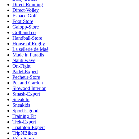
Direct Running
Direct-Volley
Espace Golf
Foot-Store
Galopp-Store
Golf and co
Handball-Store
House of Rugby
La sellerie de Maé
Made in Paradis
Nauti-wave
On-Fight
Padel-Expert
Pecheur-Store
Pet and Garden
Slowood Interior
Smash-Expert
Sneak'In
Sneakids
Sport is good
Training-Fit
Trek-Expert
Triathlon-Expert
TripNBikers
Vélo-Store