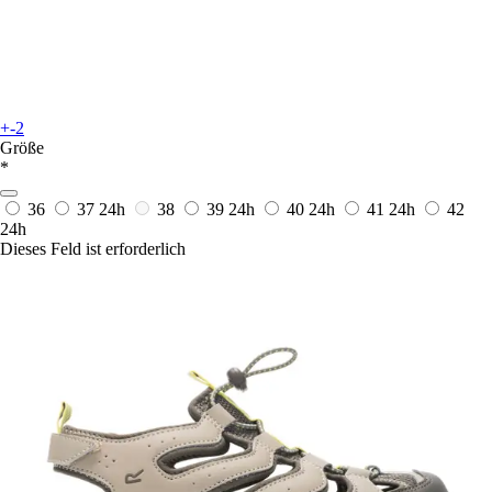
+-2
Größe
*
36
37
24h
38
39
24h
40
24h
41
24h
42
24h
Dieses Feld ist erforderlich