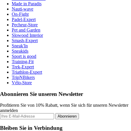
Made in Paradis
Nauti-wave
On-Fight
Padel-Expert
Pecheur-Store
Pet and Garden
Slowood Interior
Smash-Expert
Sneak'In
Sneakids
Sport is good
Training-Fit
Trek-Expert
Triathlon-Expert
TripNBikers
Vélo-Store
Abonnieren Sie unseren Newsletter
Profitieren Sie von 10% Rabatt, wenn Sie sich für unseren Newsletter
anmelden
Abonnieren
Bleiben Sie in Verbindung