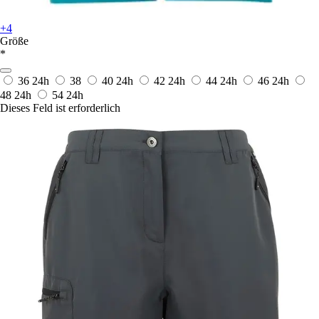
+4
Größe
*
36
24h
38
40
24h
42
24h
44
24h
46
24h
48
24h
54
24h
Dieses Feld ist erforderlich