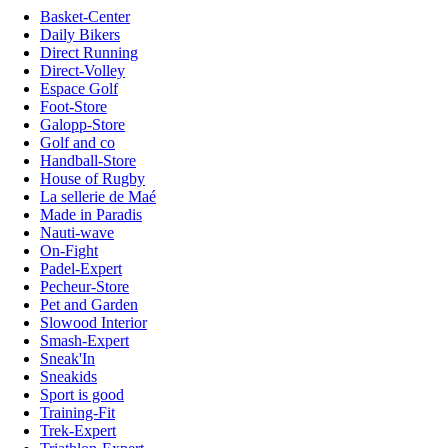
Basket-Center
Daily Bikers
Direct Running
Direct-Volley
Espace Golf
Foot-Store
Galopp-Store
Golf and co
Handball-Store
House of Rugby
La sellerie de Maé
Made in Paradis
Nauti-wave
On-Fight
Padel-Expert
Pecheur-Store
Pet and Garden
Slowood Interior
Smash-Expert
Sneak'In
Sneakids
Sport is good
Training-Fit
Trek-Expert