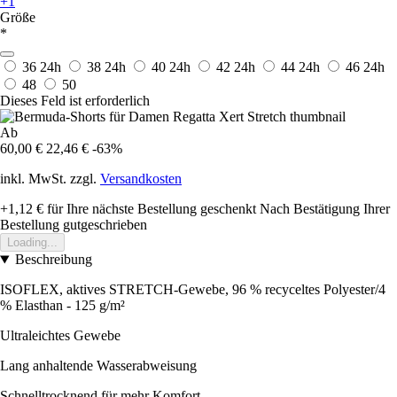
+1
Größe
*
36
24h
38
24h
40
24h
42
24h
44
24h
46
24h
48
50
Dieses Feld ist erforderlich
Ab
60,00 €
22,46 €
-63%
inkl. MwSt. zzgl.
Versandkosten
+1,12 €
für Ihre nächste Bestellung geschenkt
Nach Bestätigung Ihrer
Bestellung gutgeschrieben
Loading...
Beschreibung
ISOFLEX, aktives STRETCH-Gewebe, 96 % recyceltes Polyester/4
% Elasthan - 125 g/m²
Ultraleichtes Gewebe
Lang anhaltende Wasserabweisung
Schnelltrocknend für mehr Komfort