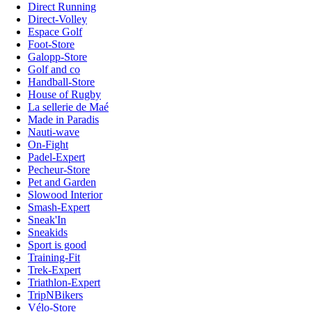
Direct Running
Direct-Volley
Espace Golf
Foot-Store
Galopp-Store
Golf and co
Handball-Store
House of Rugby
La sellerie de Maé
Made in Paradis
Nauti-wave
On-Fight
Padel-Expert
Pecheur-Store
Pet and Garden
Slowood Interior
Smash-Expert
Sneak'In
Sneakids
Sport is good
Training-Fit
Trek-Expert
Triathlon-Expert
TripNBikers
Vélo-Store