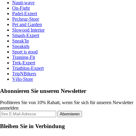
Nauti-wave
On-Fight
Padel-Expert
Pecheur-Store
Pet and Garden
Slowood Interior
Smash-Expert
Sneak'In
Sneakids
Sport is good
Training-Fit
Trek-Expert
Triathlon-Expert
TripNBikers
Vélo-Store
Abonnieren Sie unseren Newsletter
Profitieren Sie von 10% Rabatt, wenn Sie sich für unseren Newsletter
anmelden
Abonnieren
Bleiben Sie in Verbindung