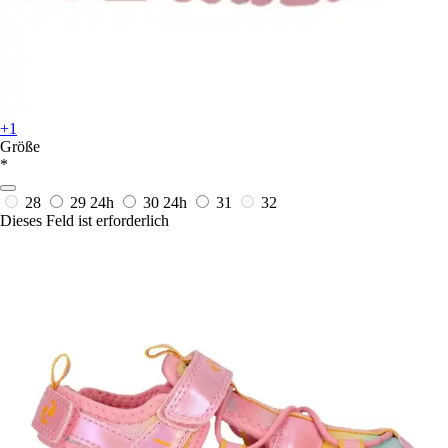
+1
Größe
*
28
29
24h
30
24h
31
32
Dieses Feld ist erforderlich