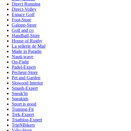
Direct Running
Direct-Volley
Espace Golf
Foot-Store
Galopp-Store
Golf and co
Handball-Store
House of Rugby
La sellerie de Maé
Made in Paradis
Nauti-wave
On-Fight
Padel-Expert
Pecheur-Store
Pet and Garden
Slowood Interior
Smash-Expert
Sneak'In
Sneakids
Sport is good
Training-Fit
Trek-Expert
Triathlon-Expert
TripNBikers
Vélo-Store