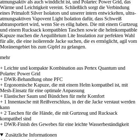
atmungsaktiv als auch winddicht ist, und Polartec Power Grid, das
Wärme und Leichtigkeit vereint. Schließlich sorgt die Verbindung
eines Primaloft Silver Isolators und unserer intern entwickelten, ultra-
atmungsaktiven Vapovent Light Isolation dafür, dass Schweiß
abtransportiert wird, wenn Sie es eilig haben. Die mit einem Gurtzeug
und einem Rucksack kompatiblen Taschen sowie die helmkompatible
Kapuze machen die Aequilibrium Lite Insulation zur perfekten Wahl
für alle, die eine isolierende Jacke suchen, die es ermöglicht, agil vom
Moränengebiet bis zum Gipfel zu gelangen.
mehr
+ Leichte und kompakte Kombination aus Pertex Quantum und
Polartec Power Grid
+ DWR-Behandlung ohne PFC
+ Ergonomische Kapuze, die mit einem Helm kompatibel ist, mit
Mesh-Einsatz für eine optimale Anpassung
+ Elastischer Saum und Bündchen für mehr Komfort
+ 1 Innentasche mit Reißverschluss, in der die Jacke verstaut werden
kann
+ 2 Taschen für die Hände, die mit Gurtzeug und Rucksack
kompatibel sind
+ DWR-Finish des Gewebes für eine leichte Wasserbeständigkeit
Zusätzliche Informationen