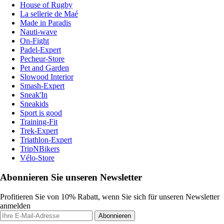
House of Rugby
La sellerie de Maé
Made in Paradis
Nauti-wave
On-Fight
Padel-Expert
Pecheur-Store
Pet and Garden
Slowood Interior
Smash-Expert
Sneak'In
Sneakids
Sport is good
Training-Fit
Trek-Expert
Triathlon-Expert
TripNBikers
Vélo-Store
Abonnieren Sie unseren Newsletter
Profitieren Sie von 10% Rabatt, wenn Sie sich für unseren Newsletter
anmelden
Abonnieren