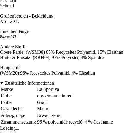
Passform
Schmal
Größenbereich - Bekleidung
XS - 2XL
Innenbeinlänge
84cm/33"
Andere Stoffe
Obere Partie: (WSM08) 85% Recyceltes Polyamid, 15% Elasthan
Hinterer Einsatz: (RBH04) 97% Polyester, 3% Spandex
Hauptstoff
(WSM20) 96% Recyceltes Polyamid, 4% Elasthan
Zusätzliche Informationen
Marke
La Sportiva
Farbe
onyx/mountain red
Farbe
Grau
Geschlecht
Mann
Altersgruppe
Erwachsene
Zusammensetzung
96 % polyamide recyclé, 4 % élasthanne
Loading...