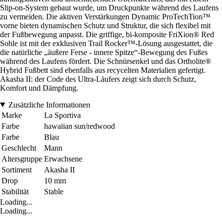
Slip-on-System gebaut wurde, um Druckpunkte während des Laufens
zu vermeiden. Die aktiven Verstärkungen Dynamic ProTechTion™
vorne bieten dynamischen Schutz und Struktur, die sich flexibel mit
der Fußbewegung anpasst. Die griffige, bi-komposite FriXion® Red
Sohle ist mit der exklusiven Trail Rocker™-Lösung ausgestattet, die
die natürliche „äußere Ferse - innere Spitze“-Bewegung des Fußes
während des Laufens fördert. Die Schnürsenkel und das Ortholite®
Hybrid Fußbett sind ebenfalls aus recycelten Materialien gefertigt.
Akasha II: der Code des Ultra-Läufers zeigt sich durch Schutz,
Komfort und Dämpfung.
Zusätzliche Informationen
Marke
La Sportiva
Farbe
hawaiian sun/redwood
Farbe
Blau
Geschlecht
Mann
Altersgruppe
Erwachsene
Sortiment
Akasha II
Drop
10 mm
Stabilität
Stable
Loading...
Loading...