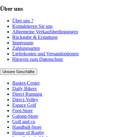
Über uns
Über uns ?
Kontaktieren Sie uns
Allgemeine Verkaufsbedingungen
Rückgabe & Erstattung
Impressum
Zahlungsarten
Lieferkosten und Versandoptionen
Hinweis zum Datenschutz
Unsere Geschäfte
Basket-Center
Daily Bikers
Direct Running
Direct-Volley
Espace Golf
Foot-Store
Galopp-Store
Golf and co
Handball-Store
House of Rugby