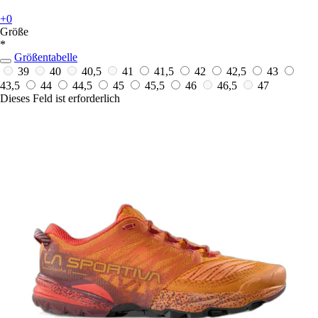
+0
Größe
*
Größentabelle
39
40
40,5
41
41,5
42
42,5
43
43,5
44
44,5
45
45,5
46
46,5
47
Dieses Feld ist erforderlich