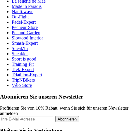
La sellerie de Maé
Made in Paradis
Nauti-wave
On-Fight
Padel-Expert
Pecheur-Store
Pet and Garden
Slowood Interior
Smash-Expert
Sneak'In
Sneakids
Sport is good
Training-Fit
Trek-Expert
Triathlon-Expert
TripNBikers
Vélo-Store
Abonnieren Sie unseren Newsletter
Profitieren Sie von 10% Rabatt, wenn Sie sich für unseren Newsletter
anmelden
Abonnieren
Bleiben Sie in Verbindung