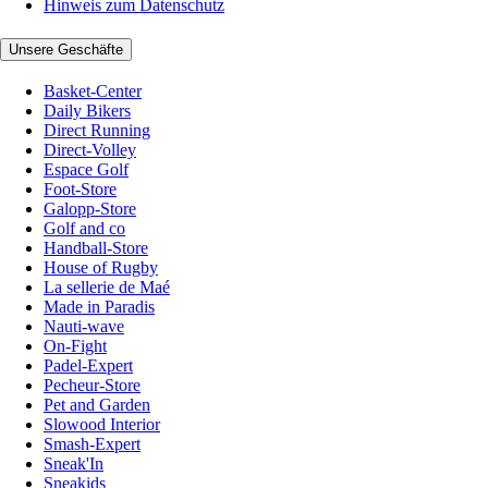
Hinweis zum Datenschutz
Unsere Geschäfte
Basket-Center
Daily Bikers
Direct Running
Direct-Volley
Espace Golf
Foot-Store
Galopp-Store
Golf and co
Handball-Store
House of Rugby
La sellerie de Maé
Made in Paradis
Nauti-wave
On-Fight
Padel-Expert
Pecheur-Store
Pet and Garden
Slowood Interior
Smash-Expert
Sneak'In
Sneakids