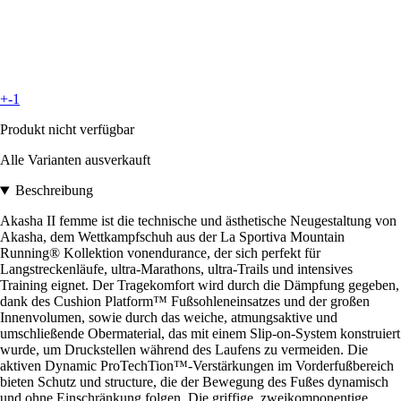
+-1
Produkt nicht verfügbar
Alle Varianten ausverkauft
Beschreibung
Akasha II femme ist die technische und ästhetische Neugestaltung von
Akasha, dem Wettkampfschuh aus der La Sportiva Mountain
Running® Kollektion vonendurance, der sich perfekt für
Langstreckenläufe, ultra-Marathons, ultra-Trails und intensives
Training eignet. Der Tragekomfort wird durch die Dämpfung gegeben,
dank des Cushion Platform™ Fußsohleneinsatzes und der großen
Innenvolumen, sowie durch das weiche, atmungsaktive und
umschließende Obermaterial, das mit einem Slip-on-System konstruiert
wurde, um Druckstellen während des Laufens zu vermeiden. Die
aktiven Dynamic ProTechTion™-Verstärkungen im Vorderfußbereich
bieten Schutz und structure, die der Bewegung des Fußes dynamisch
und ohne Einschränkung folgen. Die griffige, zweikomponentige