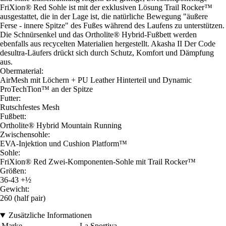
FriXion® Red Sohle ist mit der exklusiven Lösung Trail Rocker™
ausgestattet, die in der Lage ist, die natürliche Bewegung "äußere
Ferse - innere Spitze" des Fußes während des Laufens zu unterstützen.
Die Schnürsenkel und das Ortholite® Hybrid-Fußbett werden
ebenfalls aus recycelten Materialien hergestellt. Akasha II Der Code
desultra-Läufers drückt sich durch Schutz, Komfort und Dämpfung
aus.
Obermaterial:
AirMesh mit Löchern + PU Leather Hinterteil und Dynamic
ProTechTion™ an der Spitze
Futter:
Rutschfestes Mesh
Fußbett:
Ortholite® Hybrid Mountain Running
Zwischensohle:
EVA-Injektion und Cushion Platform™
Sohle:
FriXion® Red Zwei-Komponenten-Sohle mit Trail Rocker™
Größen:
36-43 +½
Gewicht:
260 (half pair)
Zusätzliche Informationen
Marke
La Sportiva