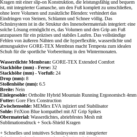
Kragen mit einer slip-on Konstruktion, die leistungsfähig und bequem
ist, mit integrierter Gamasche, um den Fuß komplett zu umschließen,
ohne leere Volumen und zusätzliche Blenden: verhindert das
Eindringen von Steinen, Schlamm und Schnee völlig. Das
Schnürsystem ist in die Struktur des Innenobermaterials integriert: eine
solche Lösung ermöglicht es, das Volumen und den Grip am Fuß
anzupassen für ein präzises und stabiles Laufen. Das vollständige
Fehlen von äußeren Nähten und die hyperflexible, wasserdichte und
atmungsaktive GORE-TEX Membran macht Tempesta zum idealen
Schuh für die sportliche Vorbereitung in den Wintermonaten.
Wasserdichte Membran:
GORE-TEX Extended Comfort
Stackhöhe (mm) - Ferse:
32
Stackhöhe (mm) - Vorfuß:
24
Drop (mm):
8
Stollenhöhe (mm):
6.5
Breite:
Nein
Einlegesohle:
Ortholite Hybrid Mountain Running Ergonomisch 4mm
Futter:
Gore Flex Construction
Zwischensohle:
MEMlex EVA injiziert und Stabilisator
Sohle:
FriXion Blue kompatibel mit AT Grip Spikes
Obermaterial:
Wasserdichtes, abriebfestes Mesh mit
Sublimationsdruck + Sock-Shield Kragen
+ Schnelles und intuitives Schnürsystem mit integrierter