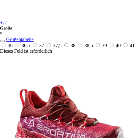
+-2
Größe
*
Größentabelle
36
36,5
37
37,5
38
38,5
39
40
41
Dieses Feld ist erforderlich