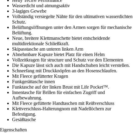
Helly Tech® Performance
Wasserdicht und atmungsaktiv
3-lagiges Gewebe
Vollständig versiegelte Nähte für den ultimativen wasserdichten
Schutz.
Belüftungsöffnungen unter den Armen sorgen für mechanische
Belüftung.
Neue, breitere Klettmanschette bietet entscheidende
multidirektionale Schließkraft.
Skipasstasche am unteren linken Arm
Abnehmbare Kapuze bietet Platz für einen Helm
Vollzeitkragen für structure und Schutz vor den Elementen
Die Kapuze lässt sich auch mit Handschuhen leicht verstellen.
Schneefang mit Druckknöpfen an den Hosenschlaufen.
Mit Fleece gefütterter Kragen
Funkgerättasche innen
Funktasche auf der linken Brust mit Life Pocket™.
Innentasche für Brillen für einfachen Zugriff und
Aufbewahrung.
Mit Fleece gefütterte Handtaschen mit Reißverschluss
Klettverschluss-Halterungnom mit Nadellöchern zur
Befestigung.
Gesäßtasche
Eigenschaften