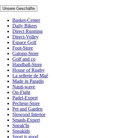
Unsere Geschäfte
Basket-Center
Daily Bikers
Direct Running
Direct-Volley
Espace Golf
Foot-Store
Galopp-Store
Golf and co
Handball-Store
House of Rugby
La sellerie de Maé
Made in Paradis
Nauti-wave
On-Fight
Padel-Expert
Pecheur-Store
Pet and Garden
Slowood Interior
Smash-Expert
Sneak'In
Sneakids
Sport is good