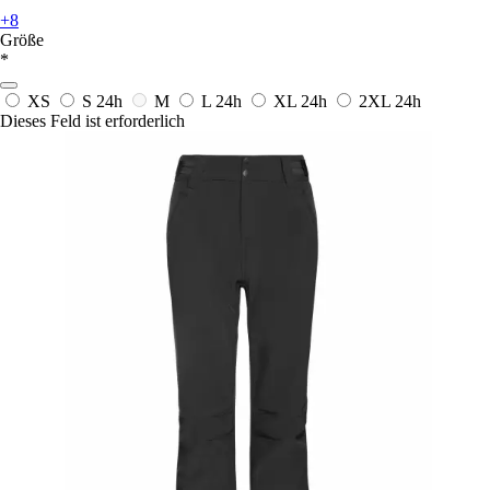
+8
Größe
*
XS
S
24h
M
L
24h
XL
24h
2XL
24h
Dieses Feld ist erforderlich