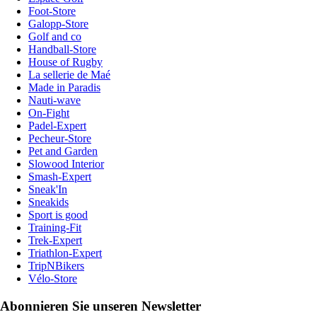
Foot-Store
Galopp-Store
Golf and co
Handball-Store
House of Rugby
La sellerie de Maé
Made in Paradis
Nauti-wave
On-Fight
Padel-Expert
Pecheur-Store
Pet and Garden
Slowood Interior
Smash-Expert
Sneak'In
Sneakids
Sport is good
Training-Fit
Trek-Expert
Triathlon-Expert
TripNBikers
Vélo-Store
Abonnieren Sie unseren Newsletter