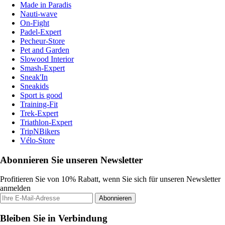
Made in Paradis
Nauti-wave
On-Fight
Padel-Expert
Pecheur-Store
Pet and Garden
Slowood Interior
Smash-Expert
Sneak'In
Sneakids
Sport is good
Training-Fit
Trek-Expert
Triathlon-Expert
TripNBikers
Vélo-Store
Abonnieren Sie unseren Newsletter
Profitieren Sie von 10% Rabatt, wenn Sie sich für unseren Newsletter
anmelden
Abonnieren
Bleiben Sie in Verbindung